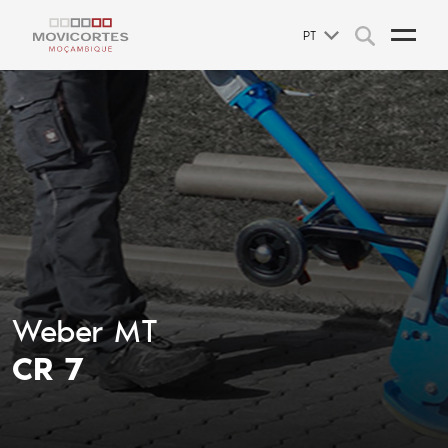
PT
Weber MT
CR 7