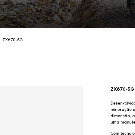
ZX670-5G
ZX670-5G
Desenvolvid
mineração e
dimensão, a
uma manute
Com tecnolo